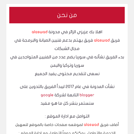
ي مضرات سماع الصوت العالى باستخدام سماعات الأذن
من نحن
اهلا بك عزيزي الزائر في مدونة
alaswad
فريق
alaswad
فريق يهتم بدعم فنيين الصيانة والبرمجة في
مجال الشبكات
بدء الفريق نشأته في سوريا يضم عدد من الفنيين المتواجدين في
سوريا وتركيا واليمن
نسعى لتقديم محتوى يفيد الجميع
نشأت المدونة في عام 2017 ليبدأ الفريق بالتدوين على
blogger
التابعة لشركة
google
سنستمر بنشر كل ما هو مفيد
التواصل مع ادارة الموقع :
أضاف فريق
alaswad
لموقعه صفحات خاصة بالموقع لتسهيل
الخدمة والتواصل.
يمكنكم دوماً التواصل مع ادارة الموقع :