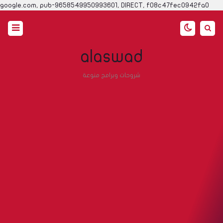
google.com, pub-9658549950993601, DIRECT, f08c47fec0942fa0
alaswad
شروحات وبرامج منوعة