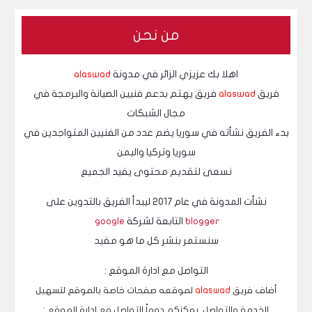
خوارزميات الانستجرام ستحد من الترويج لفيديوهات التيك
من نحن
اهلا بك عزيزي الزائر في مدونة
alaswad
فريق
alaswad
فريق يهتم بدعم فنيين الصيانة والبرمجة في
مجال الشبكات
بدء الفريق نشأته في سوريا يضم عدد من الفنيين المتواجدين في
سوريا وتركيا واليمن
نسعى لتقديم محتوى يفيد الجميع
نشأت المدونة في عام 2017 ليبدأ الفريق بالتدوين على
blogger
التابعة لشركة
google
سنستمر بنشر كل ما هو مفيد
التواصل مع ادارة الموقع :
أضاف فريق
alaswad
لموقعه صفحات خاصة بالموقع لتسهيل
الخدمة والتواصل.
يمكنكم دوماً التواصل مع ادارة الموقع :