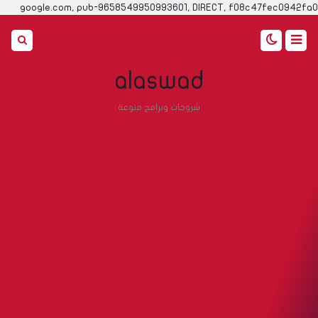
google.com, pub-9658549950993601, DIRECT, f08c47fec0942fa0
alaswad
شروحات وبرامج منوعة